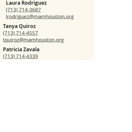
Laura Rodriguez
(713) 714-3687
lrodriguez@mamhouston.org
Tanya Quiroz
(713) 714-4557
tquiroz@mamhouston.org
Patricia Zavala
(713) 714-4339
pzavala-
otamendi@mamhouston.org
Elizabeth Larrazabal
(346) 406-3015
ELarrazabal@MAMHouston.org
Quick Links:
Our Programs & Services
Become a Volunteer